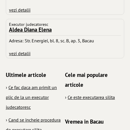
vezi detalii
Executor judecatoresc
Aldea Diana Elena
Adresa: Str. Energiei, bl. 8, sc. B, ap. 3, Bacau
vezi detalii
Ultimele articole
Cele mai populare
articole
›
Ce fac daca am primit un
plic de la un executor
›
Ce este executarea silita
judecatoresc
›
Cand se incheie procedura
Vremea in Bacau
de executare silita