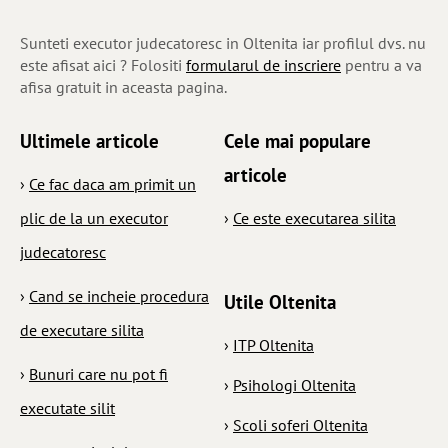
Sunteti executor judecatoresc in Oltenita iar profilul dvs. nu
este afisat aici ? Folositi
formularul de inscriere
pentru a va
afisa gratuit in aceasta pagina.
Ultimele articole
Cele mai populare
articole
›
Ce fac daca am primit un
plic de la un executor
›
Ce este executarea silita
judecatoresc
›
Cand se incheie procedura
Utile Oltenita
de executare silita
›
ITP Oltenita
›
Bunuri care nu pot fi
›
Psihologi Oltenita
executate silit
›
Scoli soferi Oltenita