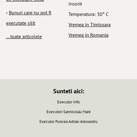
Insorit
›
Bunuri care nu pot fi
Temperatura: 30° C
executate silit
Vremea in Timisoara
Vremea in Romania
... toate articolele
Sunteti aici:
Executor Info
Executori Sannicolau Mare
Executor Puncea Adrian Alexandru