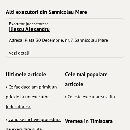
Alti executori din Sannicolau Mare
Executor judecatoresc
Iliescu Alexandru
Adresa: Piata 30 Decembrie, nr. 7, Sannicolau Mare
vezi detalii
Ultimele articole
Cele mai populare
articole
›
Ce fac daca am primit un
plic de la un executor
›
Ce este executarea silita
judecatoresc
›
Cand se incheie procedura
Vremea in Timisoara
de executare silita