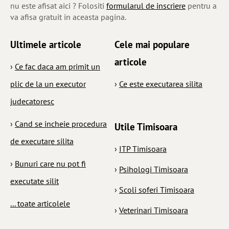
nu este afisat aici ? Folositi
formularul de inscriere
pentru a
va afisa gratuit in aceasta pagina.
Ultimele articole
Cele mai populare
articole
›
Ce fac daca am primit un
plic de la un executor
›
Ce este executarea silita
judecatoresc
›
Cand se incheie procedura
Utile Timisoara
de executare silita
›
ITP Timisoara
›
Bunuri care nu pot fi
›
Psihologi Timisoara
executate silit
›
Scoli soferi Timisoara
... toate articolele
›
Veterinari Timisoara